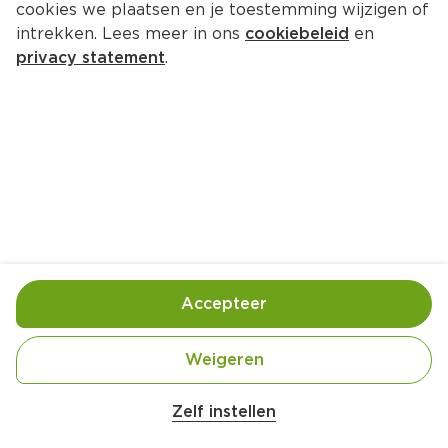
cookies we plaatsen en je toestemming wijzigen of
intrekken. Lees meer in ons
cookiebeleid
en
privacy statement
.
Abrikozenkwarktaartjes met 
gekaramelliseerde nectarine
Nagerecht
4 Pers.
Ca. 20 Min
Ingrediënten
Bereiding
Accepteer
Weigeren
Zelf instellen