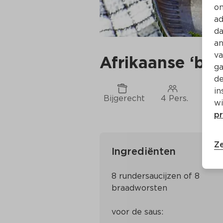
on
ad
da
an
va
Afrikaanse ‘bo
ga
de
in
Bijgerecht
4 Pers.
Ca. 
wi
pr
Ze
Ingrediënten
8 rundersaucijzen of 8 
braadworsten
voor de saus: 