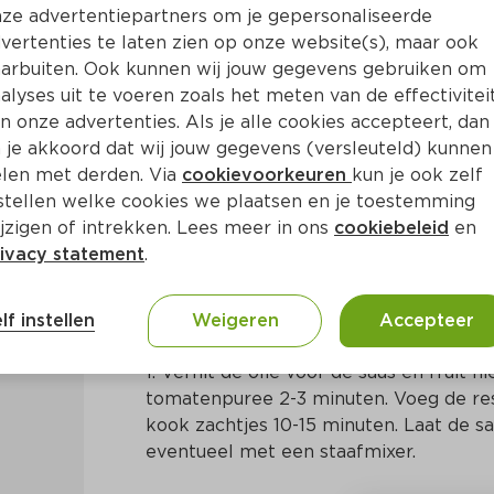
ze advertentiepartners om je gepersonaliseerde
vertenties te laten zien op onze website(s), maar ook
arbuiten. Ook kunnen wij jouw gegevens gebruiken om
alyses uit te voeren zoals het meten van de effectivitei
n onze advertenties. Als je alle cookies accepteert, dan
erewors' met zoetzure saus
 je akkoord dat wij jouw gegevens (versleuteld) kunnen
len met derden. Via
cookievoorkeuren
kun je ook zelf
stellen welke cookies we plaatsen en je toestemming
25 Min
Overig
jzigen of intrekken. Lees meer in ons
cookiebeleid
en
ivacy statement
.
Bereidingswijze
lf instellen
Weigeren
Accepteer
1. Verhit de olie voor de saus en fruit hi
tomatenpuree 2-3 minuten. Voeg de rest
kook zachtjes 10-15 minuten. Laat de sa
eventueel met een staafmixer.