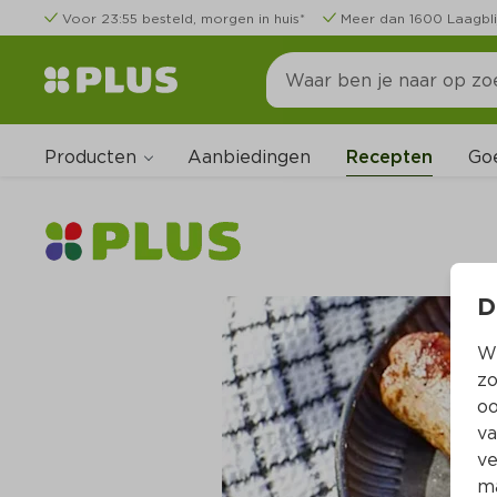
Voor 23:55 besteld, morgen in huis*
Meer dan 1600 Laagbli
Producten
Go
Aanbiedingen
Recepten
D
Wi
zo
oo
va
ve
ma