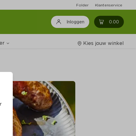
Folder
Klantenservice
0
0.00
Inloggen
er
Kies jouw winkel
Wijnshop
oodschappenlijstjes
r