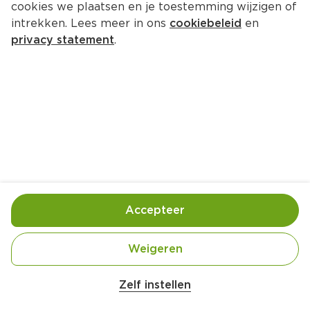
cookies we plaatsen en je toestemming wijzigen of
intrekken. Lees meer in ons
cookiebeleid
en
privacy statement
.
Amandelmuffins met bosbessen
Ontbijt
12 Pers.
Ca. 10 Min
Ingrediënten
Bereiding
Accepteer
Weigeren
Zelf instellen