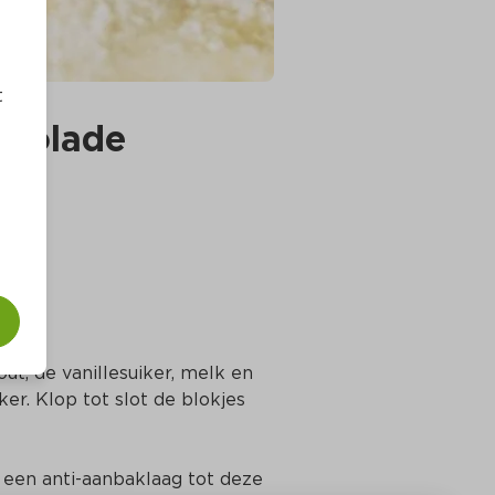
t
ocolade
t, de vanillesuiker, melk en 
er. Klop tot slot de blokjes 
en anti-aanbaklaag tot deze 