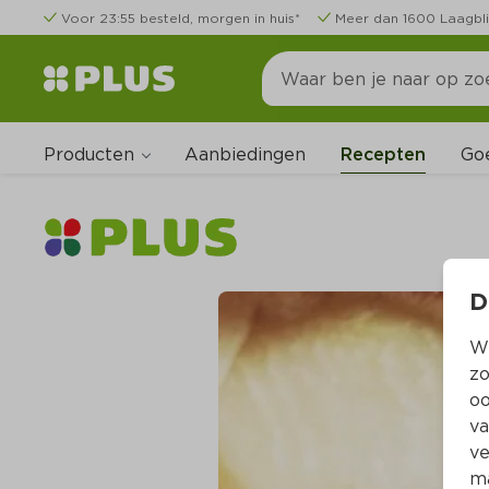
Voor 23:55 besteld, morgen in huis*
Meer dan 1600 Laagbli
Producten
Go
Aanbiedingen
Recepten
D
Wi
zo
oo
va
ve
ma