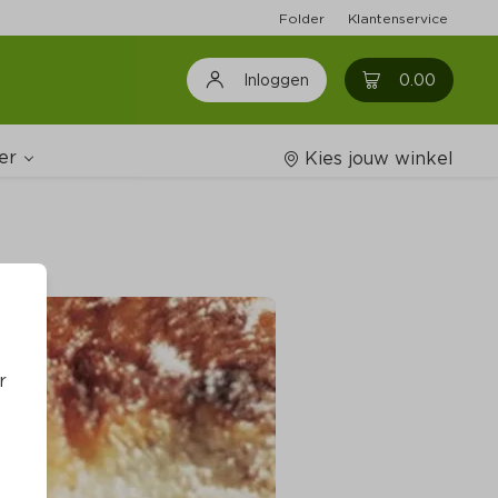
Folder
Klantenservice
0
0.00
Inloggen
er
Kies jouw winkel
Wijnshop
oodschappenlijstjes
r