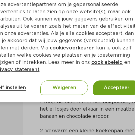
ze advertentiepartners om je gepersonaliseerde
vertenties te laten zien op onze website(s), maar ook
arbuiten. Ook kunnen wij jouw gegevens gebruiken om
alyses uit te voeren zoals het meten van de effectivitei
n onze advertenties. Als je alle cookies accepteert, dan
koekjes met banaan en ch
 je akkoord dat wij jouw gegevens (versleuteld) kunnen
len met derden. Via
cookievoorkeuren
kun je ook zelf
stellen welke cookies we plaatsen en je toestemming
Min
Nederlands
jzigen of intrekken. Lees meer in ons
cookiebeleid
en
ivacy statement
.
Bereidingswijze
lf instellen
Weigeren
Accepteer
1. Klop de bloem met het bakpoeder, zou
het ei losjes door elkaar in een maatbek
banaan en chocolade erdoor.
2. Verwarm een kleine koekenpan met e