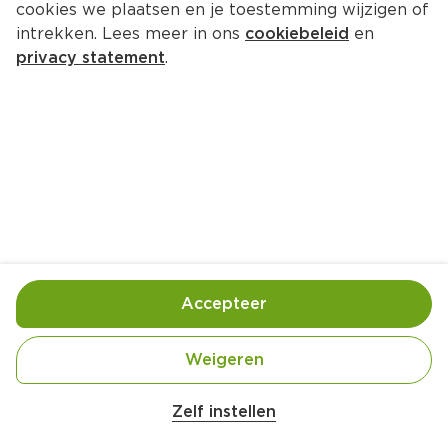
cookies we plaatsen en je toestemming wijzigen of
intrekken. Lees meer in ons
cookiebeleid
en
privacy statement
.
Amerikaanse cobb salad met 
gerookte kipfilet
Hoofdgerecht
2 Pers.
Ca. 20 Min
Ingrediënten
Bereiding
Accepteer
Weigeren
Zelf instellen