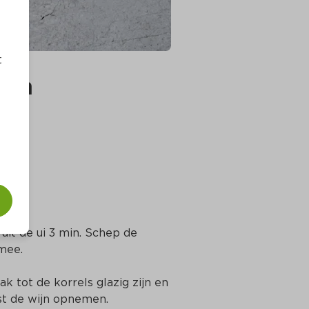
t
ten
ruit de ui 3 min. Schep de 
mee.
k tot de korrels glazig zijn en 
jst de wijn opnemen.