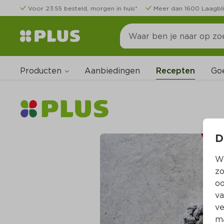
Voor 23:55 besteld, morgen in huis*
Meer dan 1600 Laagbli
Producten
Go
Aanbiedingen
Recepten
D
Wi
zo
oo
va
ve
ma