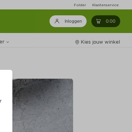
Folder
Klantenservice
0
0.00
Inloggen
er
Kies jouw winkel
Wijnshop
oodschappenlijstjes
r