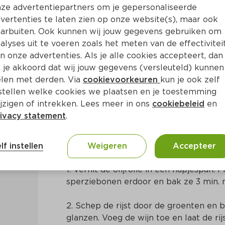
ze advertentiepartners om je gepersonaliseerde
vertenties te laten zien op onze website(s), maar ook
arbuiten. Ook kunnen wij jouw gegevens gebruiken om
alyses uit te voeren zoals het meten van de effectivitei
n onze advertenties. Als je alle cookies accepteert, dan
o met sperziebonen en walno
 je akkoord dat wij jouw gegevens (versleuteld) kunnen
len met derden. Via
cookievoorkeuren
kun je ook zelf
stellen welke cookies we plaatsen en je toestemming
Ca. 30 Min
Europees
jzigen of intrekken. Lees meer in ons
cookiebeleid
en
ivacy statement
.
Bereidingswijze
lf instellen
Weigeren
Accepteer
1. Verhit de olijfolie in een hapjespan. F
sperziebonen erdoor en bak ze 3 min. 
2. Schep de rijst door de groenten en ba
glanzen. Voeg de wijn toe en laat de ri