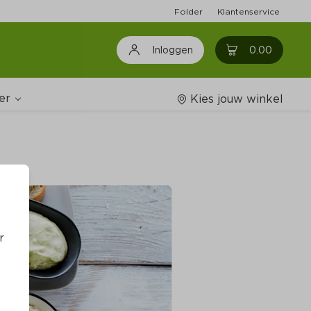
Folder
Klantenservice
0
0.00
Inloggen
er
Kies jouw winkel
Wijnshop
oodschappenlijstjes
r