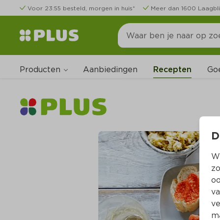
Voor 23:55 besteld, morgen in huis*
Meer dan 1600 Laagbli
Producten
Go
Aanbiedingen
Recepten
D
Wi
zo
oo
va
ve
ma