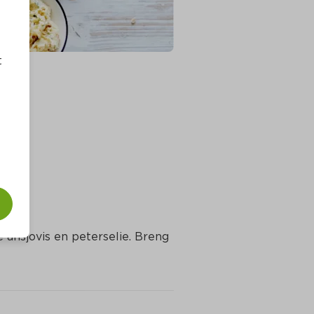
t
 ansjovis en peterselie. Breng 