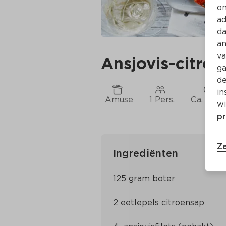
on
ad
da
an
va
Ansjovis-citro
ga
de
in
Amuse
1 Pers.
Ca. 10 M
wi
pr
Ze
Ingrediënten