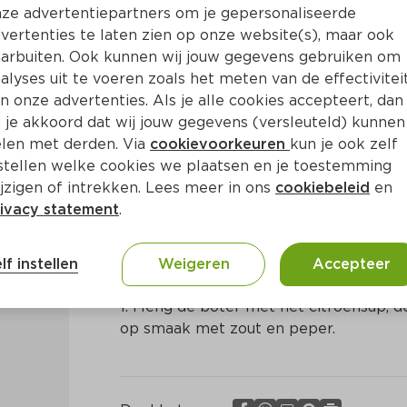
ze advertentiepartners om je gepersonaliseerde
vertenties te laten zien op onze website(s), maar ook
arbuiten. Ook kunnen wij jouw gegevens gebruiken om
alyses uit te voeren zoals het meten van de effectivitei
n onze advertenties. Als je alle cookies accepteert, dan
enboter
 je akkoord dat wij jouw gegevens (versleuteld) kunnen
len met derden. Via
cookievoorkeuren
kun je ook zelf
stellen welke cookies we plaatsen en je toestemming
in
Frans
jzigen of intrekken. Lees meer in ons
cookiebeleid
en
ivacy statement
.
Bereidingswijze
lf instellen
Weigeren
Accepteer
1. Meng de boter met het citroensap, de
op smaak met zout en peper.