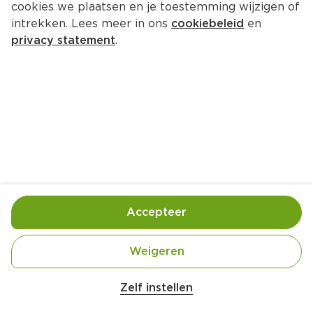
cookies we plaatsen en je toestemming wijzigen of
intrekken. Lees meer in ons
cookiebeleid
en
privacy statement
.
Appelchips
Nagerecht
2 Pers.
Ca. 5 Min
Ingrediënten
Bereiding
Accepteer
Weigeren
2 theelepels fijne suiker
Zelf instellen