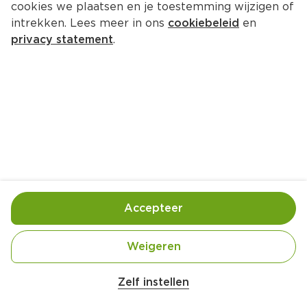
cookies we plaatsen en je toestemming wijzigen of
intrekken. Lees meer in ons
cookiebeleid
en
privacy statement
.
Appelcrumble
Nagerecht
4 Pers.
Ca. 15 Min
Ingrediënten
Bereiding
Accepteer
Weigeren
Zelf instellen