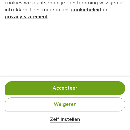
cookies we plaatsen en je toestemming wijzigen of
intrekken. Lees meer in ons
cookiebeleid
en
privacy statement
.
Appeltaart-taco's
Nagerecht
4 Pers.
Ca. 25 Min
Ingrediënten
Bereiding
Accepteer
Weigeren
Zelf instellen