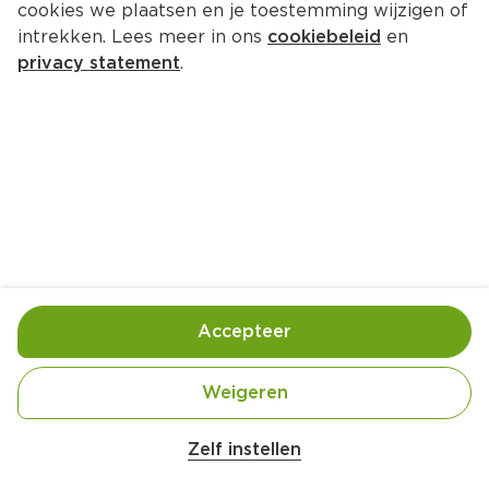
cookies we plaatsen en je toestemming wijzigen of
intrekken. Lees meer in ons
cookiebeleid
en
privacy statement
.
Arepa's
Hoofdgerecht
8 Pers.
Ca. 30 Min
Ingrediënten
Bereiding
Accepteer
Weigeren
4 eetlepels zonnebloemolie
Zelf instellen
Kies producten