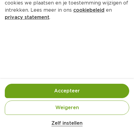
cookies we plaatsen en je toestemming wijzigen of
intrekken. Lees meer in ons
cookiebeleid
en
privacy statement
.
Arepas Reina Pepiada
Lunch
3 Pers.
Ca. 25 Min
Ingrediënten
Bereiding
Accepteer
Weigeren
Zelf instellen