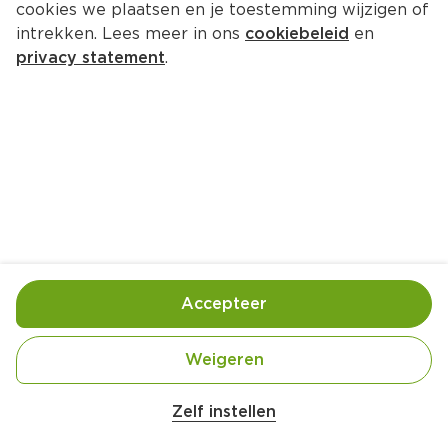
cookies we plaatsen en je toestemming wijzigen of
intrekken. Lees meer in ons
cookiebeleid
en
privacy statement
.
Asperge-ricottapuddinkje
Voorgerecht
4 Pers.
Ca. 30 Min
Ingrediënten
Bereiding
Accepteer
Weigeren
Zelf instellen