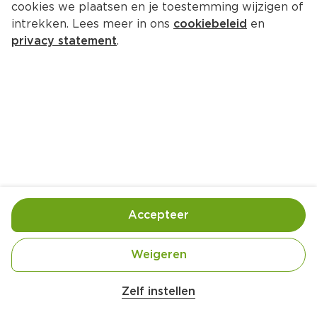
cookies we plaatsen en je toestemming wijzigen of
intrekken. Lees meer in ons
cookiebeleid
en
privacy statement
.
Asperges met aardbeien en 
blauwe bessen
Nagerecht
4 Pers.
Ca. 25 Min
Ingrediënten
Bereiding
Accepteer
Weigeren
Zelf instellen