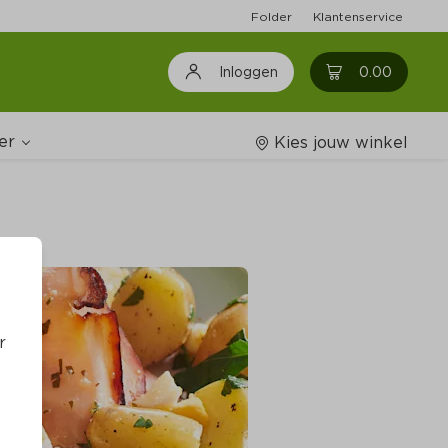
Folder
Klantenservice
0
0.00
Inloggen
er
Kies jouw winkel
Wijnshop
oodschappenlijstjes
r