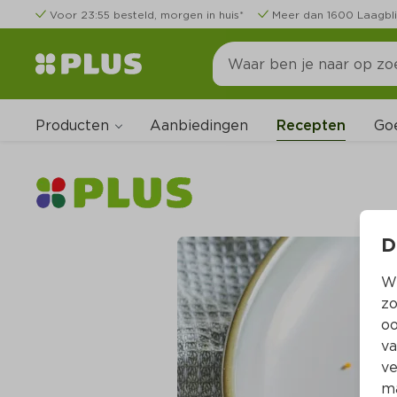
Voor 23:55 besteld, morgen in huis*
Meer dan 1600 Laagbli
Producten
Go
Aanbiedingen
Recepten
D
Wi
zo
oo
va
ve
ma