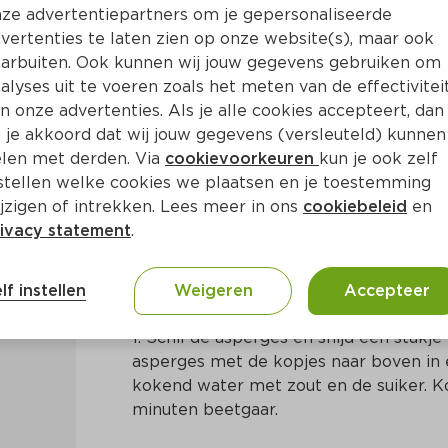
ze advertentiepartners om je gepersonaliseerde
vertenties te laten zien op onze website(s), maar ook
arbuiten. Ook kunnen wij jouw gegevens gebruiken om
alyses uit te voeren zoals het meten van de effectivitei
n onze advertenties. Als je alle cookies accepteert, dan
ieltjes, ham en ei
 je akkoord dat wij jouw gegevens (versleuteld) kunnen
len met derden. Via
cookievoorkeuren
kun je ook zelf
stellen welke cookies we plaatsen en je toestemming
Ca. 30 Min
Europees
jzigen of intrekken. Lees meer in ons
cookiebeleid
en
ivacy statement
.
Bereidingswijze
lf instellen
Weigeren
Accepteer
1. Schil de asperges en snijd een stukje
asperges met de kopjes naar boven in 
kokend water met zout en de suiker. Ko
minuten beetgaar.