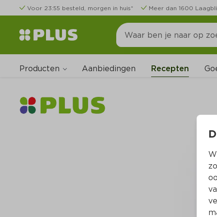
Voor 23:55 besteld, morgen in huis*
Meer dan 1600 Laagbli
Producten
Go
Aanbiedingen
Recepten
D
Wi
zo
oo
va
ve
ma