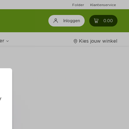
Folder
Klantenservice
0
0.00
Inloggen
er
Kies jouw winkel
Wijnshop
oodschappenlijstjes
r