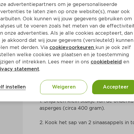
ze advertentiepartners om je gepersonaliseerde
vertenties te laten zien op onze website(s), maar ook
arbuiten. Ook kunnen wij jouw gegevens gebruiken om
alyses uit te voeren zoals het meten van de effectivitei
n onze advertenties. Als je alle cookies accepteert, dan
inaasappel-bieslooksaus
 je akkoord dat wij jouw gegevens (versleuteld) kunnen
len met derden. Via
cookievoorkeuren
kun je ook zelf
stellen welke cookies we plaatsen en je toestemming
. 20 Min
Nederlands
jzigen of intrekken. Lees meer in ons
cookiebeleid
en
ivacy statement
.
Bereidingswijze
lf instellen
Weigeren
Accepteer
1. Snijd een klein stukje van de onderk
asperges (circa 400 gram).
2. Kook het sap van 2 sinaasappels in t