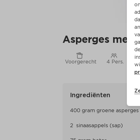
on
ad
da
an
va
Asperges met s
ga
de
in
Voorgerecht
4 Pers.
Ca
wi
pr
Ze
Ingrediënten