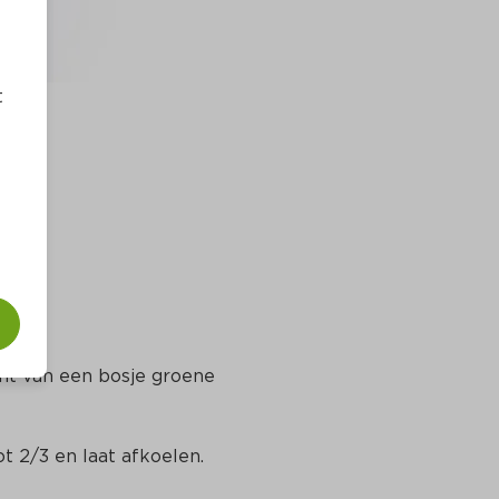
t
ant van een bosje groene 
ot 2/3 en laat afkoelen.