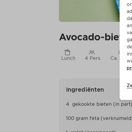
on
ad
da
an
va
Avocado-bieten
ga
de
in
Lunch
4 Pers.
Ca. 20 M
wi
pr
Ze
Ingrediënten