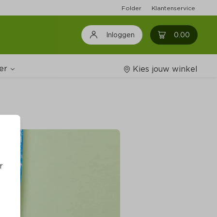
Folder
Klantenservice
0
0.00
Inloggen
er
Kies jouw winkel
Wijnshop
oodschappenlijstjes
r