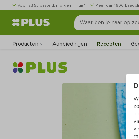
Voor 23:55 besteld, morgen in huis*
Meer dan 1600 Laagbli
Producten
Go
Aanbiedingen
Recepten
D
Wi
zo
oo
va
ve
ma