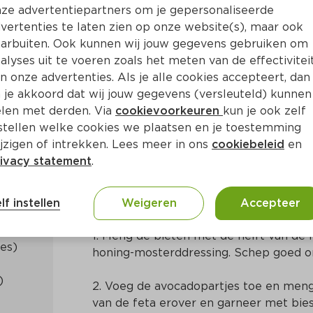
ze advertentiepartners om je gepersonaliseerde
vertenties te laten zien op onze website(s), maar ook
arbuiten. Ook kunnen wij jouw gegevens gebruiken om
alyses uit te voeren zoals het meten van de effectivitei
n onze advertenties. Als je alle cookies accepteert, dan
salade met feta
 je akkoord dat wij jouw gegevens (versleuteld) kunnen
len met derden. Via
cookievoorkeuren
kun je ook zelf
stellen welke cookies we plaatsen en je toestemming
in
Europees
jzigen of intrekken. Lees meer in ons
cookiebeleid
en
ivacy statement
.
Bereidingswijze
lf instellen
Weigeren
Accepteer
1. Meng de bieten met de helft van de fe
honing-mosterddressing. Schep goed o
2. Voeg de avocadopartjes toe en meng 
van de feta erover en garneer met bie