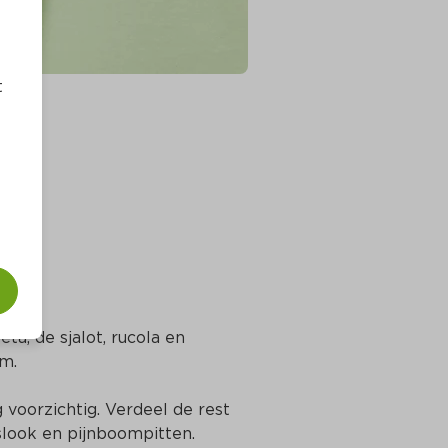
t
ta, de sjalot, rucola en 
m.
voorzichtig. Verdeel de rest 
slook en pijnboompitten.