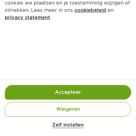
cookies we plaatsen en je toestemming wijzigen of
intrekken. Lees meer in ons
cookiebeleid
en
privacy statement
.
Aziatische omelet met sajoer 
boontjes
Hoofdgerecht
4 Pers.
Ca. 30 Min
Ingrediënten
Bereiding
Accepteer
Weigeren
Zelf instellen