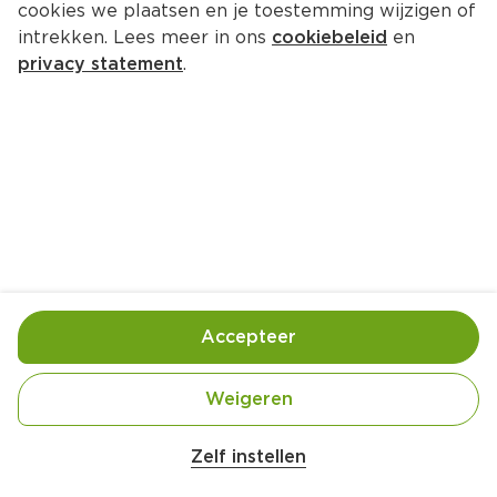
cookies we plaatsen en je toestemming wijzigen of
intrekken. Lees meer in ons
cookiebeleid
en
privacy statement
.
Basisrecept appelmoes
Nagerecht
4 Pers.
Ca. 25 Min
Ingrediënten
Bereiding
Accepteer
Weigeren
Zelf instellen