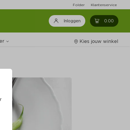
Folder
Klantenservice
0
0.00
Inloggen
er
Kies jouw winkel
Wijnshop
oodschappenlijstjes
r