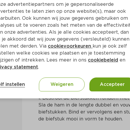
ze advertentiepartners om je gepersonaliseerde
vertenties te laten zien op onze website(s), maar ook
arbuiten. Ook kunnen wij jouw gegevens gebruiken om
alyses uit te voeren zoals het meten van de effectivitei
n onze advertenties. Als je alle cookies accepteert, dan
 met gorgonzola en sjalotte
 je akkoord dat wij jouw gegevens (versleuteld) kunnen
len met derden. Via
cookievoorkeuren
kun je ook zelf
stellen welke cookies we plaatsen en je toestemming
Ca. 20 Min
Europees
jzigen of intrekken. Lees meer in ons
cookiebeleid
en
ivacy statement
.
Bereidingswijze
lf instellen
Weigeren
Accepteer
1. Bestrooi de biefstukken rondom met
Sla de ham in de lengte dubbel en vou
biefstukken. Bind er vervolgens een s
de biefstuk mooi in vorm te houden.