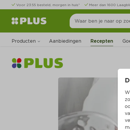
Voor 23:55 besteld, morgen in huis*
Meer dan 1600 Laagbli
Producten
Go
Aanbiedingen
Recepten
D
Wi
zo
oo
va
ve
ma