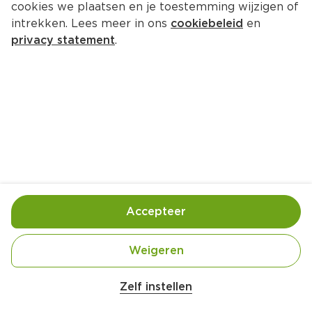
cookies we plaatsen en je toestemming wijzigen of
intrekken. Lees meer in ons
cookiebeleid
en
privacy statement
.
Bessendessert met knoedels
Nagerecht
4 Pers.
Ca. 20 Min
Ingrediënten
Bereiding
Accepteer
Weigeren
Zelf instellen