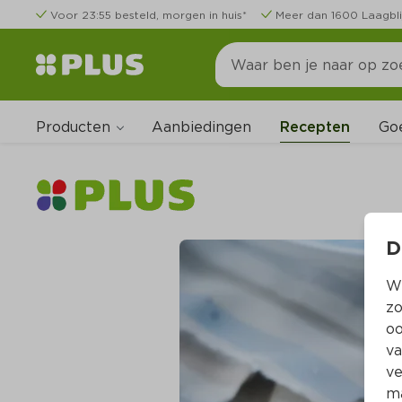
Voor 23:55 besteld, morgen in huis*
Meer dan 1600 Laagbli
Producten
Go
Aanbiedingen
Recepten
D
Wi
zo
oo
va
ve
ma