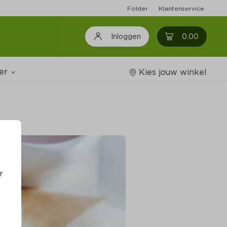
Folder
Klantenservice
0
0.00
Inloggen
er
Kies jouw winkel
Wijnshop
oodschappenlijstjes
r