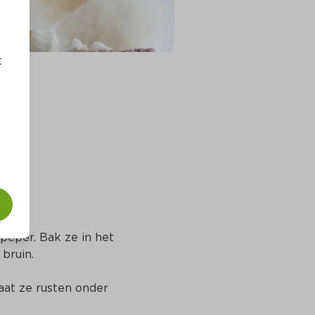
t
peper. Bak ze in het 
bruin.
aat ze rusten onder 