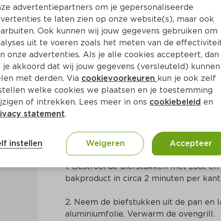
ze advertentiepartners om je gepersonaliseerde
vertenties te laten zien op onze website(s), maar ook
arbuiten. Ook kunnen wij jouw gegevens gebruiken om
alyses uit te voeren zoals het meten van de effectivitei
n onze advertenties. Als je alle cookies accepteert, dan
tineerd met geitenkaas
 je akkoord dat wij jouw gegevens (versleuteld) kunnen
len met derden. Via
cookievoorkeuren
kun je ook zelf
stellen welke cookies we plaatsen en je toestemming
Ca. 25 Min
Europees
jzigen of intrekken. Lees meer in ons
cookiebeleid
en
ivacy statement
.
Bereidingswijze
lf instellen
Weigeren
Accepteer
1. Bestrooi de biefstukken met zout en 
bakproduct in circa 2 minuten per kant 
2. Neem de biefstukken uit de pan en l
aluminiumfolie. Verwarm de ovengrill.