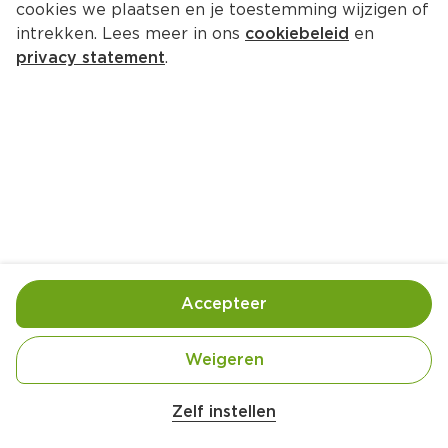
cookies we plaatsen en je toestemming wijzigen of
intrekken. Lees meer in ons
cookiebeleid
en
privacy statement
.
Biefstuk met peper en tijm
Hoofdgerecht
4 Pers.
Ca. 15 Min
Ingrediënten
Bereiding
Accepteer
Weigeren
Zelf instellen