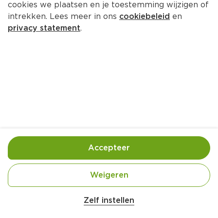
cookies we plaatsen en je toestemming wijzigen of
intrekken. Lees meer in ons
cookiebeleid
en
privacy statement
.
Biefstuk met zoete 
aardappelpuree
Hoofdgerecht
2 Pers.
Ca. 50 Min
Ingrediënten
Bereiding
Accepteer
Weigeren
Zelf instellen