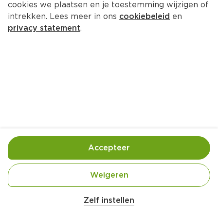
cookies we plaatsen en je toestemming wijzigen of
intrekken. Lees meer in ons
cookiebeleid
en
privacy statement
.
Biefstukpuntjes met groene 
groenten
Hoofdgerecht
4 Pers.
Ca. 15 Min
Ingrediënten
Bereiding
Accepteer
Weigeren
Zelf instellen