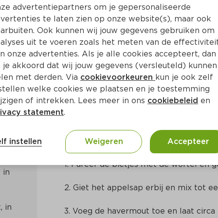
ze advertentiepartners om je gepersonaliseerde
vertenties te laten zien op onze website(s), maar ook
arbuiten. Ook kunnen wij jouw gegevens gebruiken om
alyses uit te voeren zoals het meten van de effectivitei
n onze advertenties. Als je alle cookies accepteert, dan
oothie met havermout
 je akkoord dat wij jouw gegevens (versleuteld) kunnen
len met derden. Via
cookievoorkeuren
kun je ook zelf
stellen welke cookies we plaatsen en je toestemming
in
Europees
jzigen of intrekken. Lees meer in ons
cookiebeleid
en
ivacy statement
.
Bereidingswijze
lf instellen
Weigeren
Accepteer
1. Pureer de bietjes met de wortel en 
in 
2. Giet het appelsap erbij en mix tot e
 in 
3. Voeg de havermout toe en laat circa