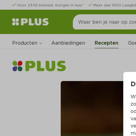
Voor 23:55 besteld, morgen in huis*
Meer dan 1600 Laagbli
Producten
Go
Aanbiedingen
Recepten
D
Wi
zo
oo
va
ve
ma