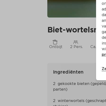
on
ad
da
an
va
Biet-wortelsm
ga
de
in
Ontbijt
2 Pers.
Ca. 10 M
wi
pr
Ze
Ingrediënten
2  gekookte bieten (gepeld, 
2  winterwortels (geschrapt,