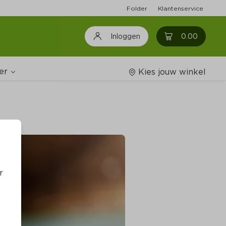
Folder
Klantenservice
0
0.00
Inloggen
er
Kies jouw winkel
Wijnshop
oodschappenlijstjes
r