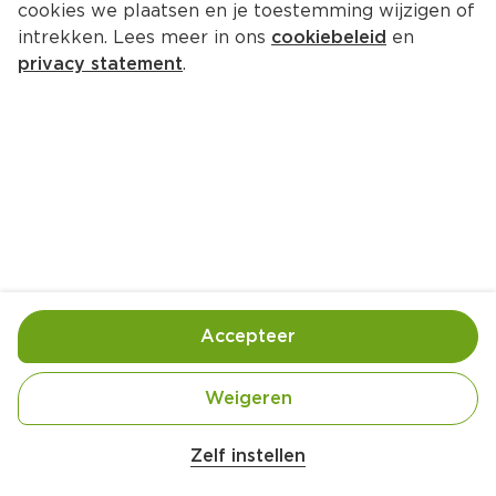
cookies we plaatsen en je toestemming wijzigen of
intrekken. Lees meer in ons
cookiebeleid
en
privacy statement
.
Bietencurry met garnalen
Hoofdgerecht
4 Pers.
Ca. 25 Min
Ingrediënten
Bereiding
Accepteer
Weigeren
Zelf instellen