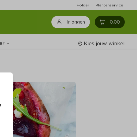
Folder
Klantenservice
0
0.00
Inloggen
er
Kies jouw winkel
Wijnshop
oodschappenlijstjes
r