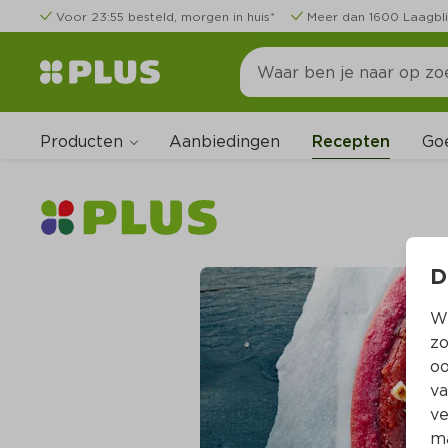
Voor 23:55 besteld, morgen in huis*
Meer dan 1600 Laagbli
Producten
Go
Aanbiedingen
Recepten
D
Wi
zo
oo
va
ve
ma