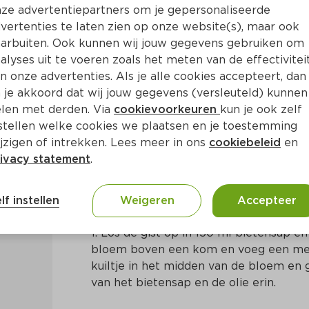
ze advertentiepartners om je gepersonaliseerde
vertenties te laten zien op onze website(s), maar ook
arbuiten. Ook kunnen wij jouw gegevens gebruiken om
alyses uit te voeren zoals het meten van de effectivitei
n onze advertenties. Als je alle cookies accepteert, dan
t geitenkaas en rucola
 je akkoord dat wij jouw gegevens (versleuteld) kunnen
len met derden. Via
cookievoorkeuren
kun je ook zelf
stellen welke cookies we plaatsen en je toestemming
Ca. 30 Min
Mediterraans
jzigen of intrekken. Lees meer in ons
cookiebeleid
en
ivacy statement
.
Bereidingswijze
lf instellen
Weigeren
Accepteer
1. Los de gist op in 150 ml bietensap en
bloem boven een kom en voeg een mes
kuiltje in het midden van de bloem en g
van het bietensap en de olie erin.