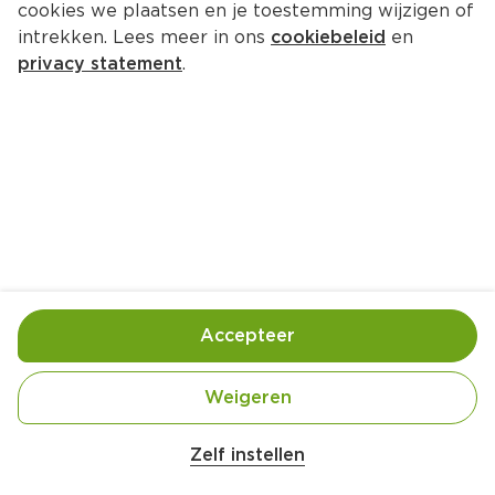
cookies we plaatsen en je toestemming wijzigen of
intrekken. Lees meer in ons
cookiebeleid
en
privacy statement
.
Bietensalade met kersen, 
granaatappel en feta
Voorgerecht
4 Pers.
Ca. 20 Min
Ingrediënten
Bereiding
Accepteer
Weigeren
Zelf instellen