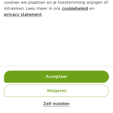
cookies we plaatsen en je toestemming wijzigen of
intrekken. Lees meer in ons
cookiebeleid
en
privacy statement
.
Bietensalade
Lunch
6 Pers.
Ca. 40 Min
Ingrediënten
Bereiding
Accepteer
500 gram vastkokende aardappels (geschild, in 
Weigeren
Zelf instellen