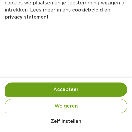
cookies we plaatsen en je toestemming wijzigen of
intrekken. Lees meer in ons
cookiebeleid
en
privacy statement
.
Bietjessoep met bosui
Lunch
4 Pers.
Ca. 30 Min
Ingrediënten
Bereiding
Accepteer
Weigeren
Zelf instellen