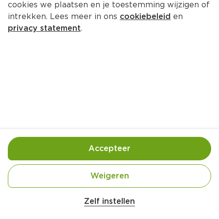
cookies we plaatsen en je toestemming wijzigen of
intrekken. Lees meer in ons
cookiebeleid
en
privacy statement
.
Bladerdeegpakketjes met zalm
Lunch
4 Pers.
Ca. 20 Min
Ingrediënten
Bereiding
Accepteer
Weigeren
Zelf instellen