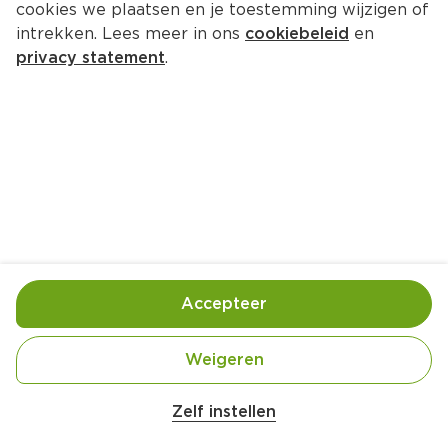
cookies we plaatsen en je toestemming wijzigen of
intrekken. Lees meer in ons
cookiebeleid
en
privacy statement
.
Bleekselderijstamppot met bosui 
en spekjes
Hoofdgerecht
4 Pers.
Ca. 25 Min
Ingrediënten
Bereiding
Accepteer
Weigeren
Zelf instellen