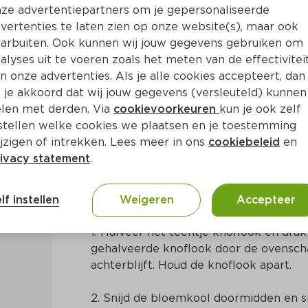
ze advertentiepartners om je gepersonaliseerde
vertenties te laten zien op onze website(s), maar ook
arbuiten. Ook kunnen wij jouw gegevens gebruiken om
alyses uit te voeren zoals het meten van de effectivitei
n onze advertenties. Als je alle cookies accepteert, dan
in met Parmezaanse kaas
 je akkoord dat wij jouw gegevens (versleuteld) kunnen
len met derden. Via
cookievoorkeuren
kun je ook zelf
stellen welke cookies we plaatsen en je toestemming
15 Min
Europees
jzigen of intrekken. Lees meer in ons
cookiebeleid
en
ivacy statement
.
Bereidingswijze
lf instellen
Weigeren
Accepteer
1. Halveer het teentje knoflook en druk 
gehalveerde knoflook door de ovenscha
achterblijft. Houd de knoflook apart.
2. Snijd de bloemkool doormidden en sn