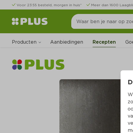
Voor 23:55 besteld, morgen in huis*
Meer dan 1600 Laagbli
Producten
Go
Aanbiedingen
Recepten
D
Wi
zo
oo
va
ve
ma