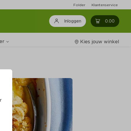
Folder
Klantenservice
0
0.00
Inloggen
er
Kies jouw winkel
Wijnshop
oodschappenlijstjes
r