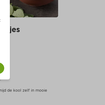
t
ijsjes
.
ijd de kool zelf in mooie 