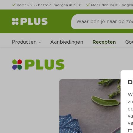
Voor 23:55 besteld, morgen in huis*
Meer dan 1600 Laagbli
Producten
Go
Aanbiedingen
Recepten
D
Wi
zo
oo
va
ve
ma