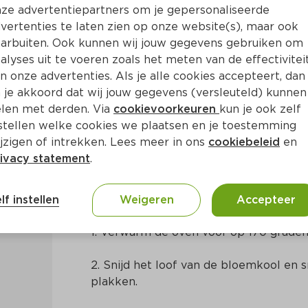
ze advertentiepartners om je gepersonaliseerde
vertenties te laten zien op onze website(s), maar ook
arbuiten. Ook kunnen wij jouw gegevens gebruiken om
alyses uit te voeren zoals het meten van de effectivitei
n onze advertenties. Als je alle cookies accepteert, dan
koolsteak met gebakken rad
 je akkoord dat wij jouw gegevens (versleuteld) kunnen
len met derden. Via
cookievoorkeuren
kun je ook zelf
stellen welke cookies we plaatsen en je toestemming
Ca. 30 Min
Mediterraans
jzigen of intrekken. Lees meer in ons
cookiebeleid
en
ivacy statement
.
Bereidingswijze
lf instellen
Weigeren
Accepteer
1. Verwarm de oven voor op 170 graden
2. Snijd het loof van de bloemkool en sn
plakken.