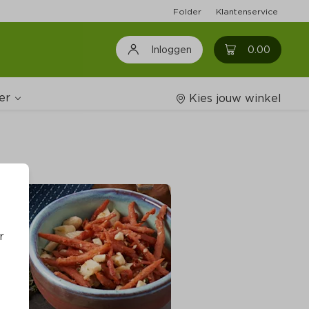
Folder
Klantenservice
0
0.00
Inloggen
er
Kies jouw winkel
Wijnshop
oodschappenlijstjes
r