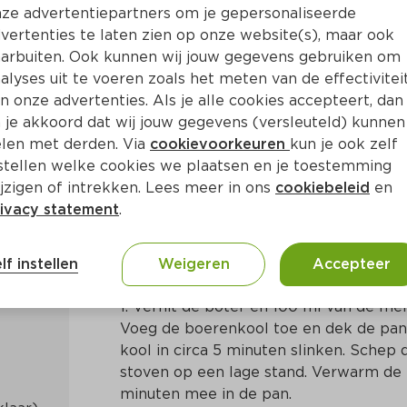
ze advertentiepartners om je gepersonaliseerde
vertenties te laten zien op onze website(s), maar ook
arbuiten. Ook kunnen wij jouw gegevens gebruiken om
alyses uit te voeren zoals het meten van de effectivitei
n onze advertenties. Als je alle cookies accepteert, dan
mppot met spek
 je akkoord dat wij jouw gegevens (versleuteld) kunnen
len met derden. Via
cookievoorkeuren
kun je ook zelf
stellen welke cookies we plaatsen en je toestemming
Ca. 35 Min
Europees
jzigen of intrekken. Lees meer in ons
cookiebeleid
en
ivacy statement
.
Bereidingswijze
lf instellen
Weigeren
Accepteer
1. Verhit de boter en 100 ml van de mel
Voeg de boerenkool toe en dek de pan 
kool in circa 5 minuten slinken. Schep d
stoven op een lage stand. Verwarm de r
minuten mee in de pan.