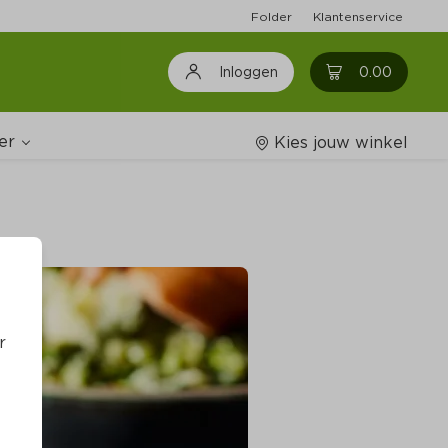
Folder
Klantenservice
0
0.00
Inloggen
er
Kies jouw winkel
Wijnshop
oodschappenlijstjes
r