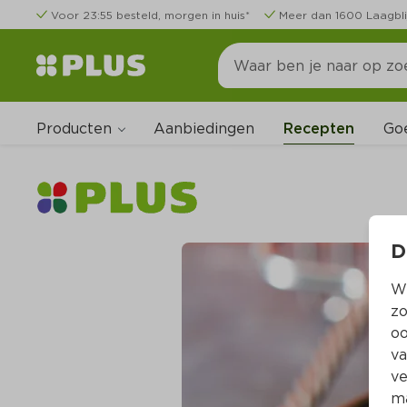
Voor 23:55 besteld, morgen in huis*
Meer dan 1600 Laagbli
Producten
Go
Aanbiedingen
Recepten
D
Wi
zo
oo
va
ve
ma