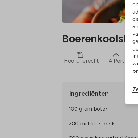
on
ad
da
an
va
Boerenkoolsta
ga
de
in
Hoofdgerecht
4 Pers.
wi
pr
Ze
Ingrediënten