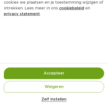
cookies we plaatsen en je toestemming wijzigen of
intrekken. Lees meer in ons
cookiebeleid
en
privacy statement
.
Bonenkoeken met mango-
komkommerroom en 
korianderrijst
Hoofdgerecht
5 Pers.
Ca. 25 Min
Accepteer
Ingrediënten
Bereiding
Weigeren
Zelf instellen