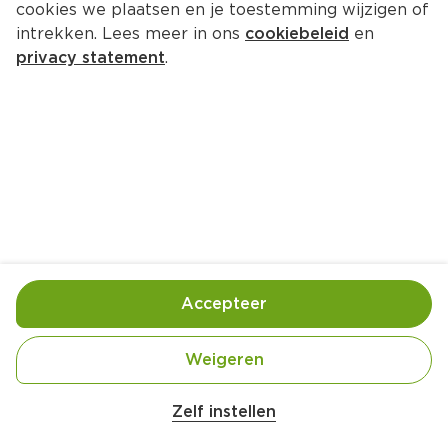
cookies we plaatsen en je toestemming wijzigen of
intrekken. Lees meer in ons
cookiebeleid
en
privacy statement
.
Bospeensoep met kerrie en loof
Lunch
4 Pers.
Ca. 20 Min
Ingrediënten
Bereiding
Accepteer
Weigeren
Zelf instellen