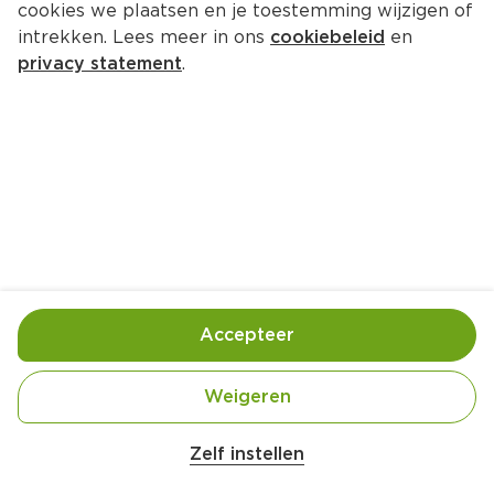
cookies we plaatsen en je toestemming wijzigen of
intrekken. Lees meer in ons
cookiebeleid
en
privacy statement
.
Broccoli-amandelsoep met 
roquefort en amandelcrunch
Voorgerecht
4 Pers.
Ca. 20 Min
Ingrediënten
Bereiding
Accepteer
Weigeren
Zelf instellen