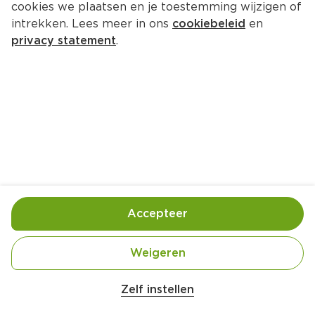
cookies we plaatsen en je toestemming wijzigen of
intrekken. Lees meer in ons
cookiebeleid
en
privacy statement
.
Broodpudding
Nagerecht
4 Pers.
Ca. 20 Min
Ingrediënten
Bereiding
Accepteer
Weigeren
Zelf instellen