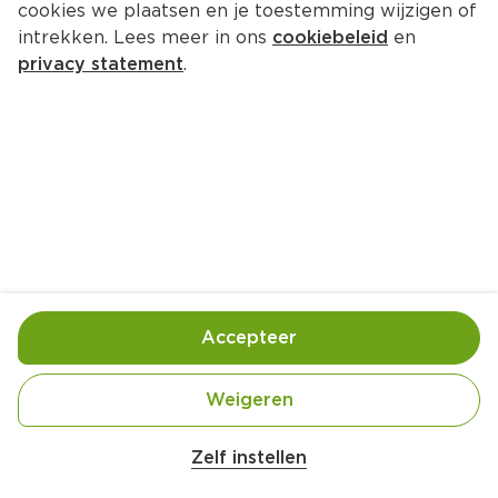
cookies we plaatsen en je toestemming wijzigen of
intrekken. Lees meer in ons
cookiebeleid
en
privacy statement
.
Broodtaart met gegrilde 
courgette, asperges en oude 
kaas
Lunch
8 Pers.
Ca. 45 Min
Accepteer
Ingrediënten
Bereiding
Weigeren
Zelf instellen