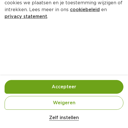
cookies we plaatsen en je toestemming wijzigen of
intrekken. Lees meer in ons
cookiebeleid
en
privacy statement
.
Brunede kartofler
Bijgerecht
4 Pers.
Ca. 25 Min
Ingrediënten
Bereiding
Accepteer
Weigeren
Zelf instellen