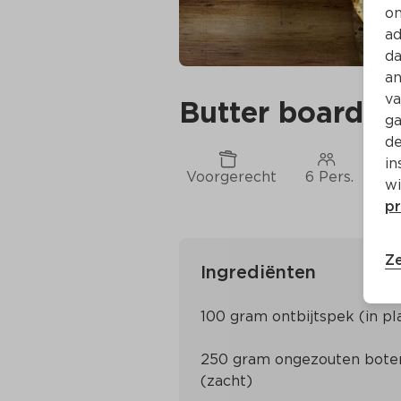
on
ad
da
an
va
Butter board me
ga
de
in
Voorgerecht
6 Pers.
Ca
wi
pr
Ze
Ingrediënten
250 gram ongezouten boter