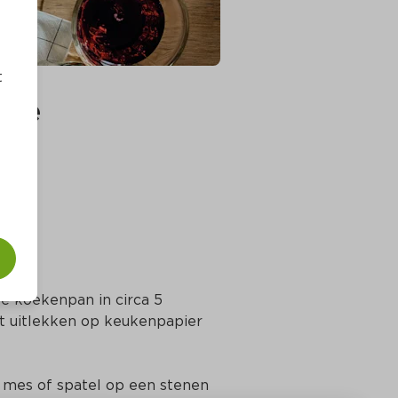
t
lie
te koekenpan in circa 5 
rt uitlekken op keukenpapier 
mes of spatel op een stenen 