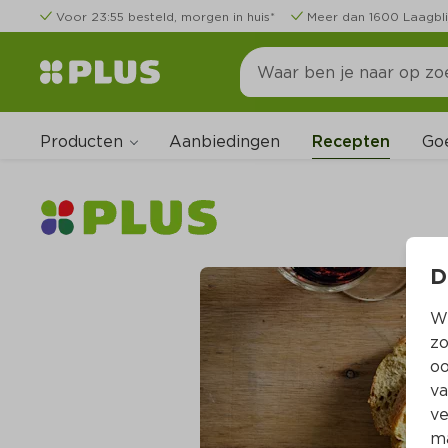
Voor 23:55 besteld, morgen in huis*
Meer dan 1600 Laagbli
Producten
Go
Aanbiedingen
Recepten
D
Wi
zo
oo
va
ve
ma