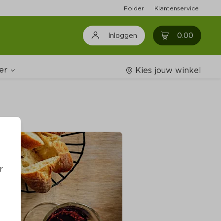
Folder
Klantenservice
0
0.00
Inloggen
er
Kies jouw winkel
Wijnshop
oodschappenlijstjes
r