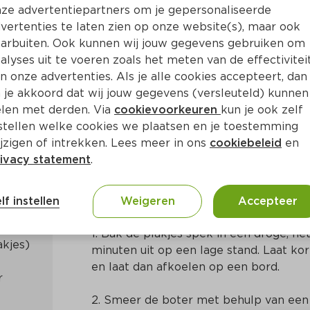
ze advertentiepartners om je gepersonaliseerde
vertenties te laten zien op onze website(s), maar ook
arbuiten. Ook kunnen wij jouw gegevens gebruiken om
alyses uit te voeren zoals het meten van de effectivitei
n onze advertenties. Als je alle cookies accepteert, dan
t spek, knoflook en peterse
 je akkoord dat wij jouw gegevens (versleuteld) kunnen
len met derden. Via
cookievoorkeuren
kun je ook zelf
stellen welke cookies we plaatsen en je toestemming
. 15 Min
Amerikaans
jzigen of intrekken. Lees meer in ons
cookiebeleid
en
ivacy statement
.
Bereidingswijze
lf instellen
Weigeren
Accepteer
1. Bak de plakjes spek in een droge, he
minuten uit op een lage stand. Laat ko
en laat dan afkoelen op een bord.
 
2. Smeer de boter met behulp van een 