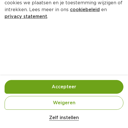
cookies we plaatsen en je toestemming wijzigen of
intrekken. Lees meer in ons
cookiebeleid
en
privacy statement
.
Caesar-kipburger met 
Parmezaanse kaas
Hoofdgerecht
4 Pers.
Ca. 35 Min
Ingrediënten
Bereiding
Accepteer
Weigeren
Zelf instellen