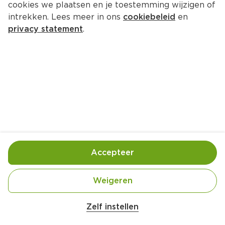
cookies we plaatsen en je toestemming wijzigen of
intrekken. Lees meer in ons
cookiebeleid
en
privacy statement
.
California sushi bake
Hoofdgerecht
4 Pers.
Ca. 25 Min
Ingrediënten
Bereiding
Accepteer
Weigeren
Zelf instellen