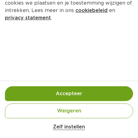
cookies we plaatsen en je toestemming wijzigen of
intrekken. Lees meer in ons
cookiebeleid
en
privacy statement
.
Camemberthapjes
Borrel
4 Pers.
Ca. 10 Min
Ingrediënten
Bereiding
Accepteer
Weigeren
Zelf instellen