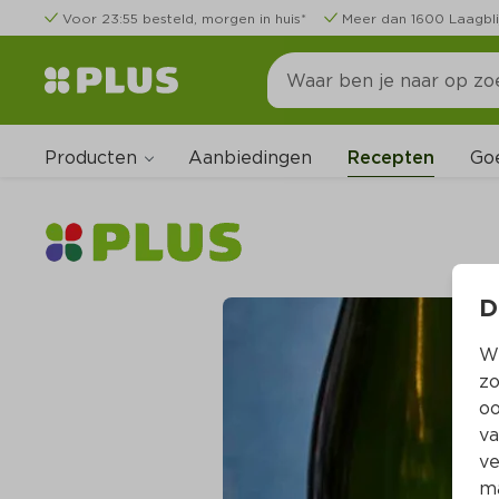
Voor 23:55 besteld, morgen in huis*
Meer dan 1600 Laagbli
Producten
Go
Aanbiedingen
Recepten
D
Wi
zo
oo
va
ve
ma