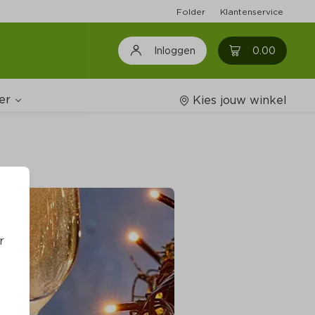
Folder
Klantenservice
0
0.00
Inloggen
er
Kies jouw winkel
Wijnshop
oodschappenlijstjes
r