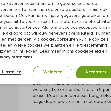
ze advertentiepartners om je gepersonaliseerde
vertenties te laten zien op onze website(s), maar ook
arbuiten. Ook kunnen wij jouw gegevens gebruiken om
alyses uit te voeren zoals het meten van de effectivitei
n onze advertenties. Als je alle cookies accepteert, dan
etjes
 je akkoord dat wij jouw gegevens (versleuteld) kunnen
len met derden. Via
cookievoorkeuren
kun je ook zelf
stellen welke cookies we plaatsen en je toestemming
in
Frans
jzigen of intrekken. Lees meer in ons
cookiebeleid
en
ivacy statement
.
Bereidingswijze
lf instellen
Weigeren
Accepteer
1. Verhit frituurolie tot 170ºC of verhit 
wok. Snijd de camemberts elk in 8 punt
elkaar. Doe in één bord een bergje bl
losgeklopte eiwitten en in het derde 