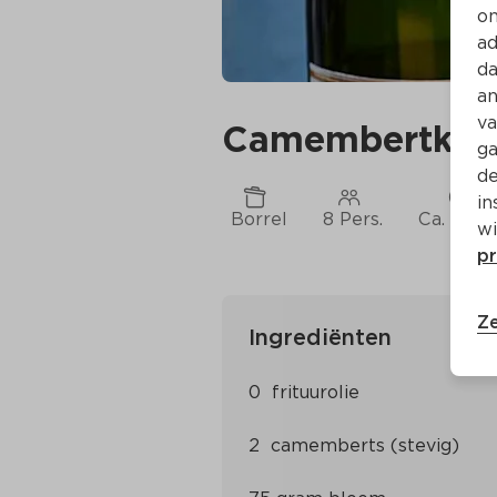
on
ad
da
an
va
Camembertkrok
ga
de
in
Borrel
8 Pers.
Ca. 25 M
wi
pr
Ze
Ingrediënten