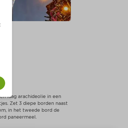
t
een laag arachideolie in een 
jes. Zet 3 diepe borden naast 
oem, in het tweede bord de 
bord paneermeel.