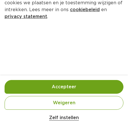
cookies we plaatsen en je toestemming wijzigen of
intrekken. Lees meer in ons
cookiebeleid
en
privacy statement
.
Camping-paella
Hoofdgerecht
4 Pers.
Ca. 25 Min
Ingrediënten
Bereiding
Accepteer
Weigeren
Zelf instellen