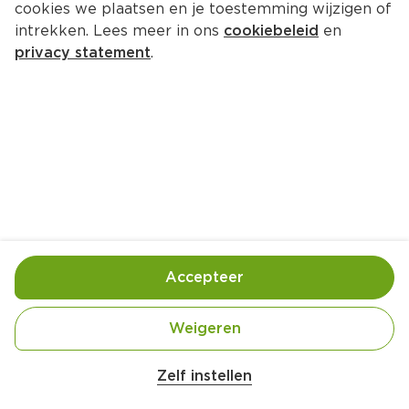
cookies we plaatsen en je toestemming wijzigen of
intrekken. Lees meer in ons
cookiebeleid
en
privacy statement
.
Caprese-lieveheersbeestjes
Voorgerecht
8 Pers.
Ca. 10 Min
Ingrediënten
Bereiding
Accepteer
Weigeren
Zelf instellen