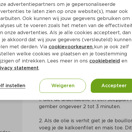
ze advertentiepartners om je gepersonaliseerde
vertenties te laten zien op onze website(s), maar ook
arbuiten. Ook kunnen wij jouw gegevens gebruiken om
alyses uit te voeren zoals het meten van de effectivitei
n onze advertenties. Als je alle cookies accepteert, dan
lsoep uit de Caraïben
 je akkoord dat wij jouw gegevens (versleuteld) kunnen
len met derden. Via
cookievoorkeuren
kun je ook zelf
stellen welke cookies we plaatsen en je toestemming
Ca. 35 Min
Centraal-Amerikaans
jzigen of intrekken. Lees meer in ons
cookiebeleid
en
ivacy statement
.
Bereidingswijze
lf instellen
Weigeren
Accepteer
1. Giet de arachideolie in een soeppan. H
gember ongeveer 2 tot 3 minuten.
2. Als de olie is verhit giet je de bouil
voeg je de kalkoenfilet en mais toe. Di