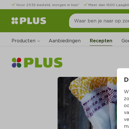
Voor 23:55 besteld, morgen in huis*
Meer dan 1600 Laagbli
Producten
Go
Aanbiedingen
Recepten
D
Wi
zo
oo
va
ve
ma