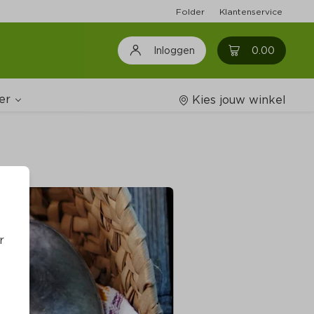
Folder
Klantenservice
0
0.00
Inloggen
er
Kies jouw winkel
Wijnshop
oodschappenlijstjes
r